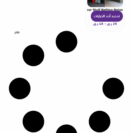
Bag Mesh Net Auto SUV Luggage Sticker Interior Organizer Stuff Netting Nylon
تحديد أحد الخيارات
ه
28
ر.ق
–
48
ر.ق
ن
ا
فلتر
ك
ا
ل
ع
د
ي
د
م
ن
ا
ل
أ
ش
ك