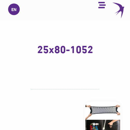
خطي
EN
لى
لمحتوى
25x80-1052