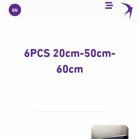
خطي
EN
لى
لمحتوى
6PCS 20cm-50cm-
60cm