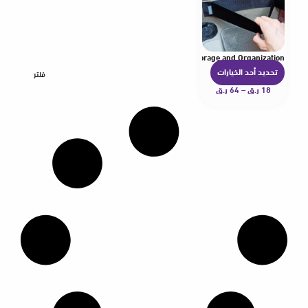
s Fixing Belt Storage Bag Tapes Fixed Auto Interior Storage and Organization
تحديد أحد الخيارات
ه
فلتر
18
ر.ق
–
64
ر.ق
ن
ا
ك
ا
ل
ع
د
ي
د
م
ن
ا
ل
أ