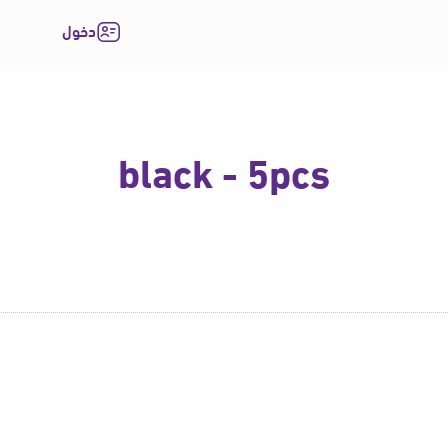
دخول
black - 5pcs