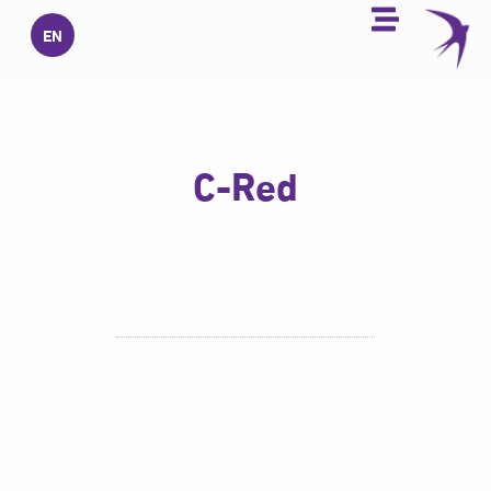
خطي
EN
لى
لمحتوى
C-Red