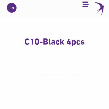
خطي
EN
لى
لمحتوى
C10-Black 4pcs