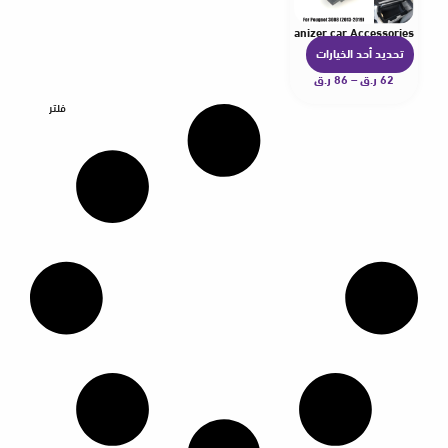
 4008 5008 DS7 Center Console Container Storage Organizer car Accessories
تحديد أحد الخيارات
ه
62
ر.ق
–
86
ر.ق
ن
ا
فلتر
ك
ا
ل
ع
د
ي
د
م
ن
ا
ل
أ
ش
ك