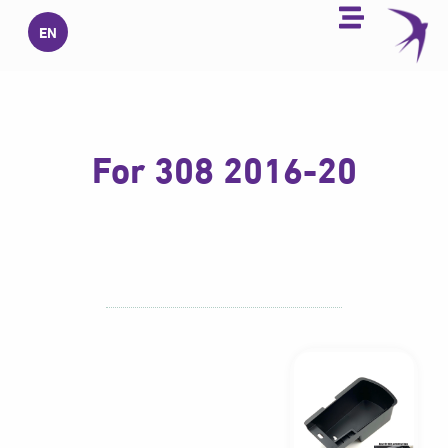
خطي
EN
لى
لمحتوى
For 308 2016-20