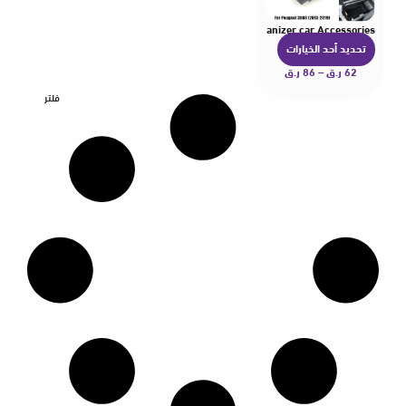
 4008 5008 DS7 Center Console Container Storage Organizer car Accessories
تحديد أحد الخيارات
ه
62
ر.ق
–
86
ر.ق
ن
ا
فلتر
ك
ا
ل
ع
د
ي
د
م
ن
ا
ل
أ
ش
ك