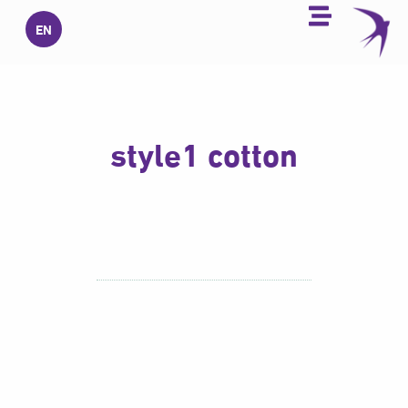
خطي
EN
لى
لمحتوى
style1 cotton