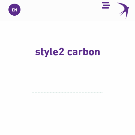
خطي
EN
لى
لمحتوى
style2 carbon