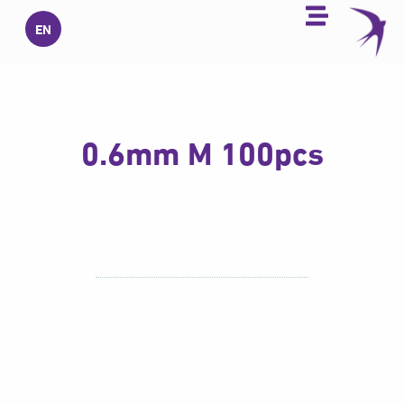
خطي
EN
لى
لمحتوى
0.6mm M 100pcs