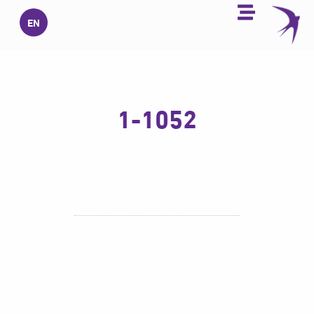
خطي
EN
لى
لمحتوى
1-1052