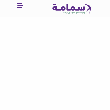
خطي
لى
لمحتوى