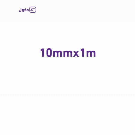
دخول
10mmx1m