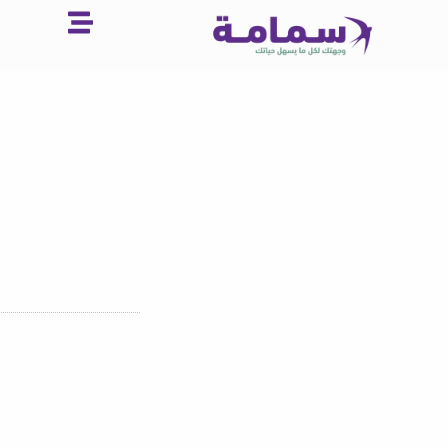
خطي
لى
لمحتوى