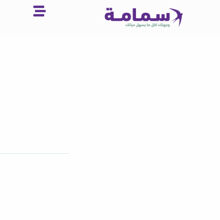
خطي
لى
لمحتوى