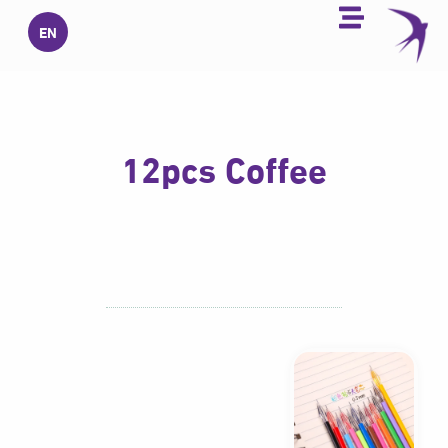
خطي
EN
لى
لمحتوى
12pcs Coffee