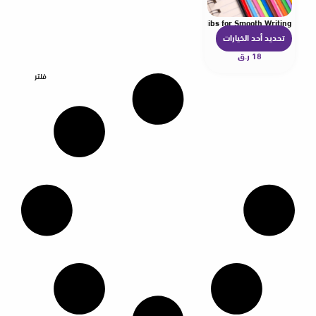
Pen Accessory Set Nibs with Colorful Diamond-shaped Nibs for Smooth Writing
تحديد أحد الخيارات
ه
18
ر.ق
ن
ا
فلتر
ك
ا
ل
ع
د
ي
د
م
ن
ا
ل
أ
ش
ك