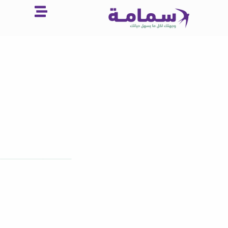
خطي
لى
لمحتوى