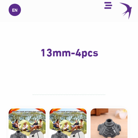
خطي
EN
لى
لمحتوى
13mm-4pcs