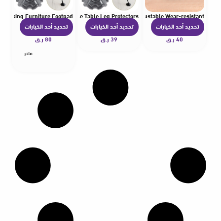
i-sinking Furniture Footpad
ot Cover Wear-resistant Durable Table Leg Protectors
rs Anti-sinking Chair Accessories Chair Foot Cover Adjustable Wear-resistant
تحديد أحد الخيارات
تحديد أحد الخيارات
تحديد أحد الخيارات
ه
ه
ه
40
ر.ق
ن
39
ر.ق
ن
80
ر.ق
ن
ا
ا
ا
فلتر
ك
ك
ك
ا
ا
ا
ل
ل
ل
ع
ع
ع
د
د
د
ي
ي
ي
د
د
د
م
م
م
ن
ن
ن
ا
ا
ا
ل
ل
ل
أ
أ
أ
ش
ش
ش
ك
ك
ك