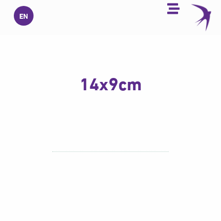
خطي
EN
لى
لمحتوى
14x9cm