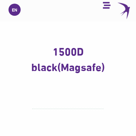
خطي
EN
لى
لمحتوى
1500D
black(Magsafe)