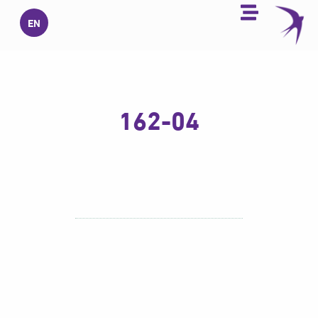
خطي
EN
لى
لمحتوى
162-04