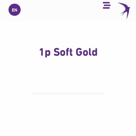
خطي
EN
لى
لمحتوى
1p Soft Gold