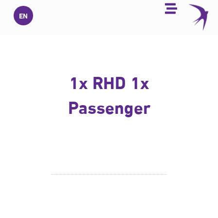
خطي
EN
لى
لمحتوى
1x RHD 1x
Passenger