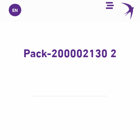
خطي
EN
لى
لمحتوى
2 Pack-200002130