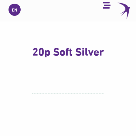
خطي
EN
لى
لمحتوى
20p Soft Silver