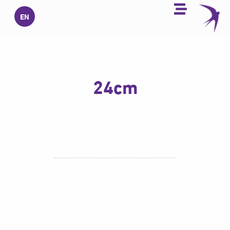
خطي
EN
لى
لمحتوى
24cm