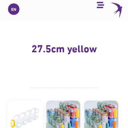
خطي
EN
لى
لمحتوى
27.5cm yellow