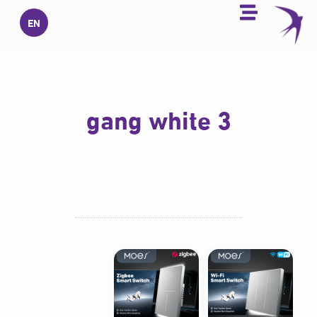
خطي
EN
لى
لمحتوى
3 gang white