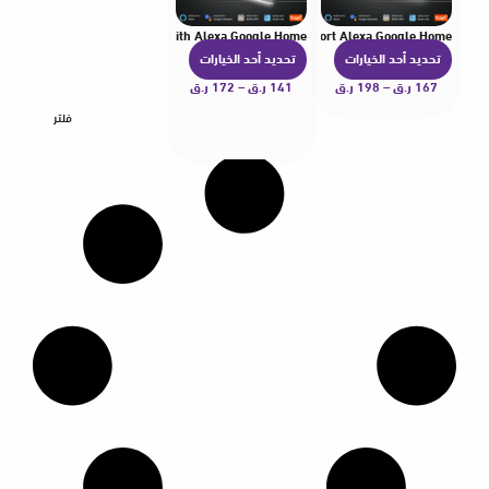
ene 2in1 APP Remote Control with Alexa Google Home
With Neutral Light Scene 2in1 APP Remote Control Support Alexa Google Home
تحديد أحد الخيارات
تحديد أحد الخيارات
ه
ه
167
ر.ق
–
198
ر.ق
ن
141
ر.ق
–
172
ر.ق
ن
ا
ا
فلتر
ك
ك
ا
ا
ل
ل
ع
ع
د
د
ي
ي
د
د
م
م
ن
ن
ا
ا
ل
ل
أ
أ
ش
ش
ك
ك