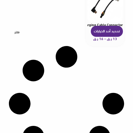
 Terminal Cable 2P Male-Female Nylon Braided Fast Charging Cable Connector
تحديد أحد الخيارات
ه
فلتر
13
ر.ق
–
16
ر.ق
ن
ا
ك
ا
ل
ع
د
ي
د
م
ن
ا
ل
أ