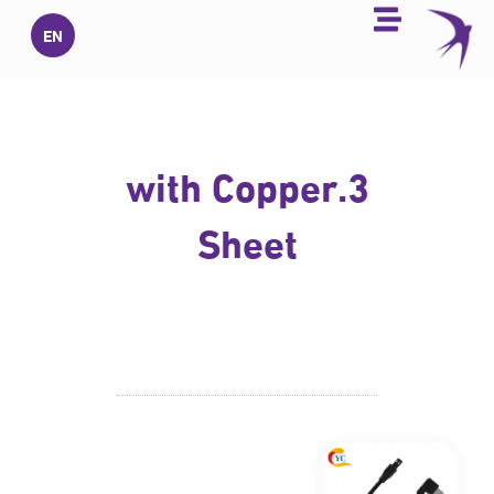
خطي
EN
لى
لمحتوى
3.with Copper
Sheet