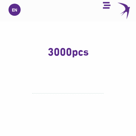
خطي
EN
لى
لمحتوى
3000pcs