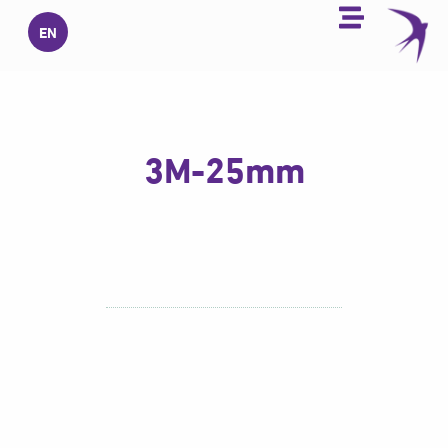
خطي
EN
لى
لمحتوى
3M-25mm