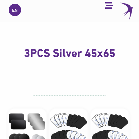
خطي
EN
لى
لمحتوى
3PCS Silver 45x65