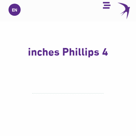
خطي
EN
لى
لمحتوى
4 inches Phillips