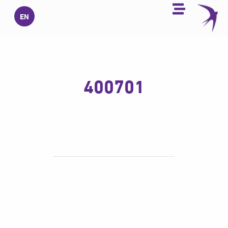
خطي
EN
لى
لمحتوى
400701