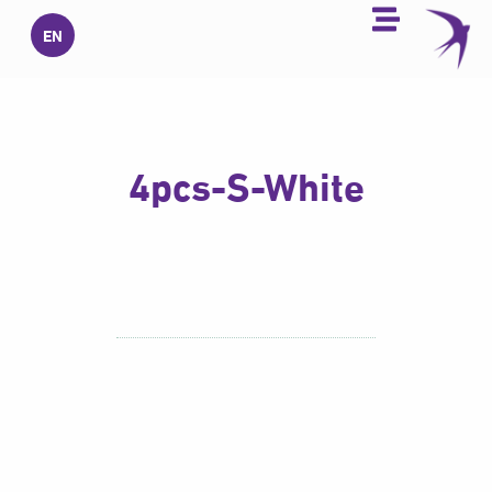
خطي
EN
لى
لمحتوى
4pcs-S-White