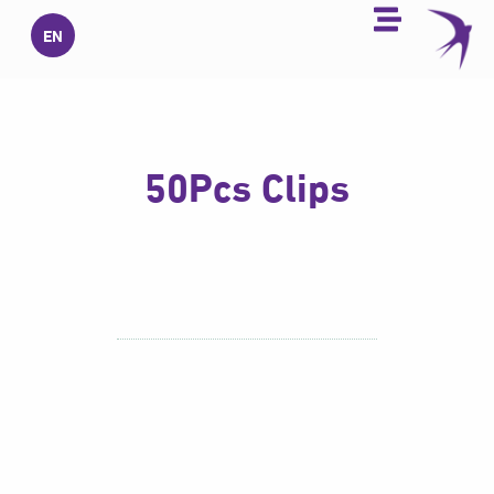
خطي
EN
لى
لمحتوى
50Pcs Clips