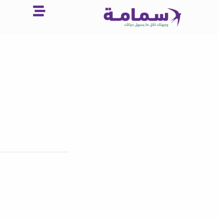
خطي
لى
لمحتوى