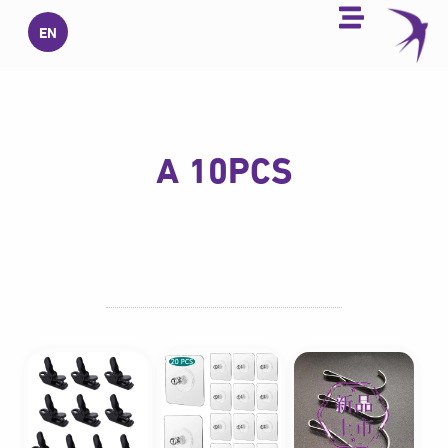
خطي
EN
لى
لمحتوى
A 10PCS