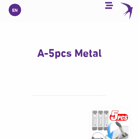
خطي
EN
لى
لمحتوى
A-5pcs Metal