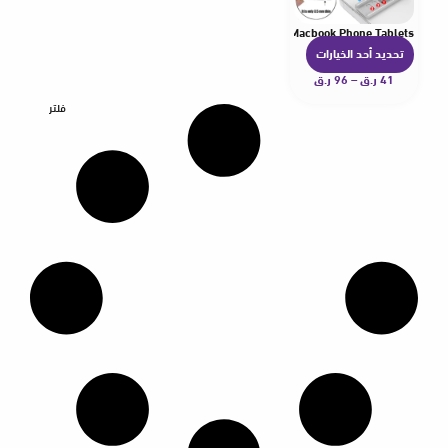
loy+silicone 3 Height Adjustment Notebook Bracket for Macbook Phone Tablets
تحديد أحد الخيارات
ه
41
ر.ق
–
96
ر.ق
ن
ا
فلتر
ك
ا
ل
ع
د
ي
د
م
ن
ا
ل
أ
ش
ك