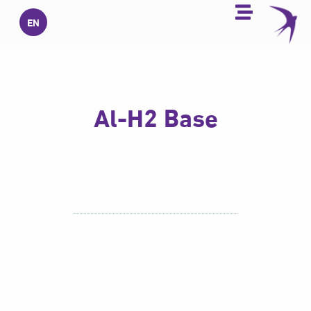
خطي
EN
لى
لمحتوى
Al-H2 Base