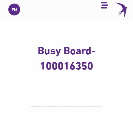
خطي
EN
لى
لمحتوى
Busy Board-
100016350