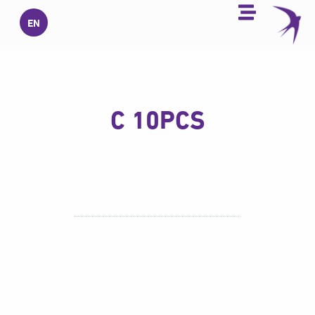
خطي
EN
لى
لمحتوى
C 10PCS