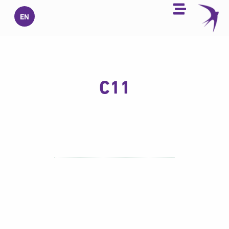
خطي
EN
لى
لمحتوى
C11