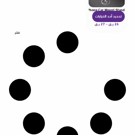
one Stand Holder For iPhone 12 Xiaomi Samsung Smart Phone Car Mount Stand
تحديد أحد الخيارات
ه
26
ر.ق
–
27
ر.ق
ن
ا
فلتر
ك
ا
ل
ع
د
ي
د
م
ن
ا
ل
أ
ش
ك