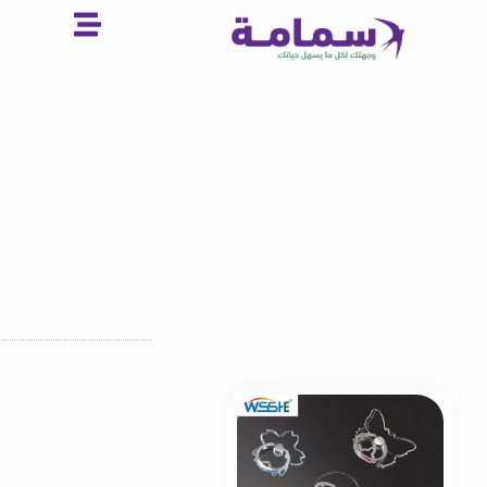
خطي
لى
لمحتوى