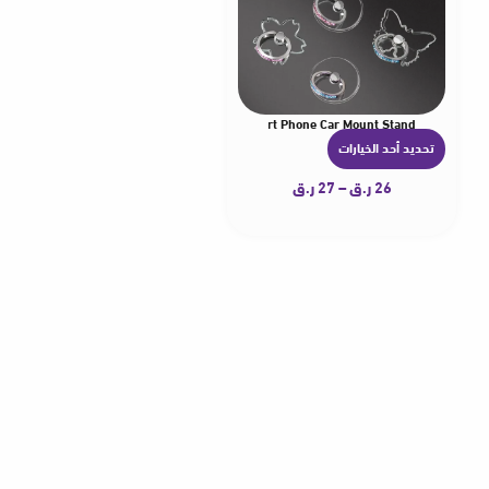
and Holder For iPhone 12 Xiaomi Samsung Smart Phone Car Mount Stand
تحديد أحد الخيارات
ه
ن
26
ر.ق
–
27
ر.ق
ا
ك
ا
ل
ع
د
ي
د
م
ن
ا