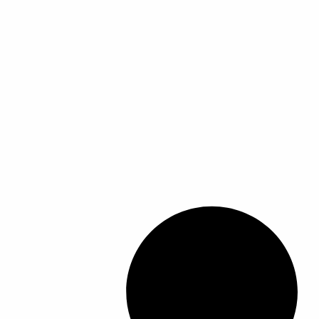
ل
أ
ش
ك
ا
ل
ا
ل
م
خ
ت
ل
ف
ة
ل
ه
ذ