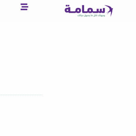
خطي
لى
لمحتوى