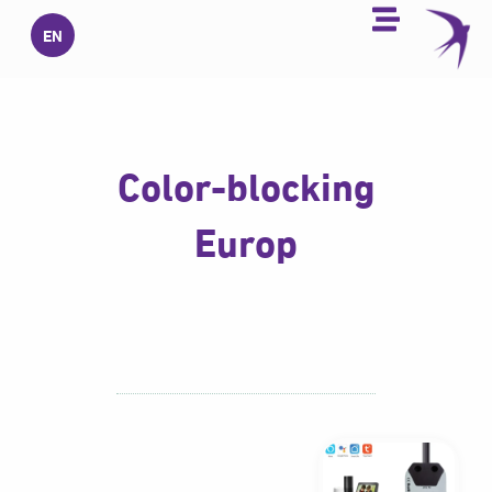
خطي
EN
لى
لمحتوى
Color-blocking
Europ