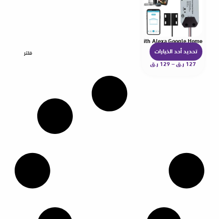
emote Control Graffiti Smart Home Switch Compatible with Alexa Google Home
تحديد أحد الخيارات
ه
فلتر
127
ر.ق
–
129
ر.ق
ن
ا
ك
ا
ل
ع
د
ي
د
م
ن
ا
ل
أ