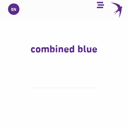
خطي
EN
لى
لمحتوى
combined blue