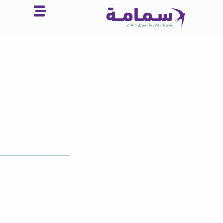
خطي
لى
لمحتوى