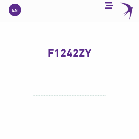
خطي
EN
لى
لمحتوى
F1242ZY