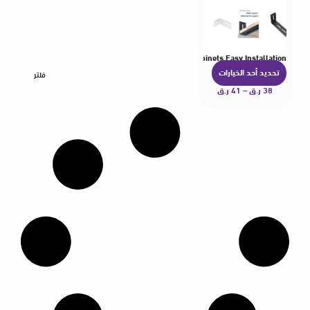
ckened Steel Corner Brackets For Kitchen Bathroom Cabinets Easy Installation
تحديد أحد الخيارات
ه
فلتر
38
ر.ق
–
41
ر.ق
ن
ا
ك
ا
ل
ع
د
ي
د
م
ن
ا
ل
أ