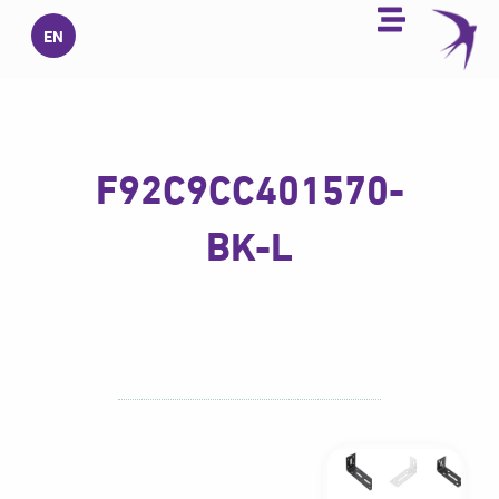
خطي
EN
لى
لمحتوى
F92C9CC401570-
BK-L